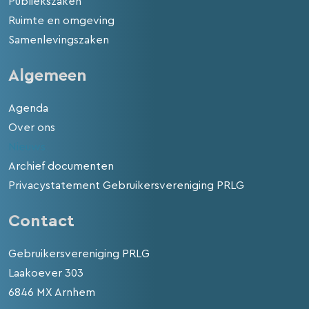
Publiekszaken
Ruimte en omgeving
Samenlevingszaken
Algemeen
Agenda
Over ons
Nieuws
Archief documenten
Privacystatement Gebruikersvereniging PRLG
Contact
Gebruikersvereniging PRLG
Laakoever 303
6846 MX Arnhem